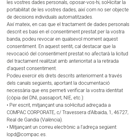
les vostres dades personals, oposar-vos-hi, sol•licitar la
portabilitat de les vostres dades, així com no ser objecte
de decisions individuals automatitzades.
Així mateix, en cas que el tractament de dades personals
descrit es basi en el consentiment prestat per la vostra
banda, podeu revocar en qualsevol moment aquest
consentiment. En aquest sentit, cal destacar que la
revocació del consentiment prestat no afectarà la licitud
del tractament realitzat amb anterioritat a la retirada
d’aquest consentiment.
Podeu exercir els drets descrits anteriorment a través
dels canals següents, aportant la documentació
necessària que ens permeti verificar la vostra identitat
(còpia del DNI, passaport, NIE, etc.):
• Per escrit, mitjançant una sol•licitud adreçada a
COMPAC CORPORATE, c/ Travessera d’Albaida, 1, 46727,
Real de Gandia (València).
• Mitjançant un correu electrònic a l’adreça següent:
lopd@compac.es
.