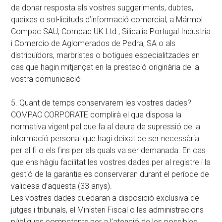
de donar resposta als vostres suggeriments, dubtes,
queixes o sol•licituds d’informació comercial, a Mármol
Compac SAU, Compac UK Ltd., Silicalia Portugal Industria
i Comercio de Aglomerados de Pedra, SA o als
distribuïdors, marbristes o botigues especialitzades en
cas que hagin mitjançat en la prestació originària de la
vostra comunicació
5. Quant de temps conservarem les vostres dades?
COMPAC CORPORATE complirà el que disposa la
normativa vigent pel que fa al deure de supressió de la
informació personal que hagi deixat de ser necessària
per al fi o els fins per als quals va ser demanada. En cas
que ens hàgiu facilitat les vostres dades per al registre i la
gestió de la garantia es conservaran durant el període de
validesa d’aquesta (33 anys).
Les vostres dades quedaran a disposició exclusiva de
jutges i tribunals, el Ministeri Fiscal o les administracions
públiques competents per a l’atenció de les possibles