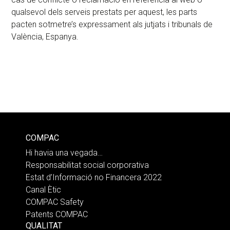
qualsevol dels serveis prestats per aquest, les parts
pacten sotmetre’s expressament als jutjats i tribunals de
València, Espanya.
COMPAC
Hi havia una vegada…
Responsabilitat social corporativa
Estat d’Informació no Financera 2022
Canal Ètic
COMPAC Safety
Patents COMPAC
QUALITAT