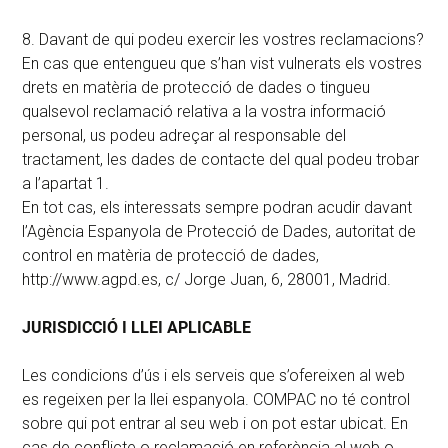
8. Davant de qui podeu exercir les vostres reclamacions?
En cas que entengueu que s’han vist vulnerats els vostres
drets en matèria de protecció de dades o tingueu
qualsevol reclamació relativa a la vostra informació
personal, us podeu adreçar al responsable del
tractament, les dades de contacte del qual podeu trobar
a l’apartat 1.
En tot cas, els interessats sempre podran acudir davant
l’Agència Espanyola de Protecció de Dades, autoritat de
control en matèria de protecció de dades,
http://www.agpd.es, c/ Jorge Juan, 6, 28001, Madrid.
JURISDICCIÓ I LLEI APLICABLE
Les condicions d’ús i els serveis que s’ofereixen al web
es regeixen per la llei espanyola. COMPAC no té control
sobre qui pot entrar al seu web i on pot estar ubicat. En
cas de conflicte o reclamació en referència al web o