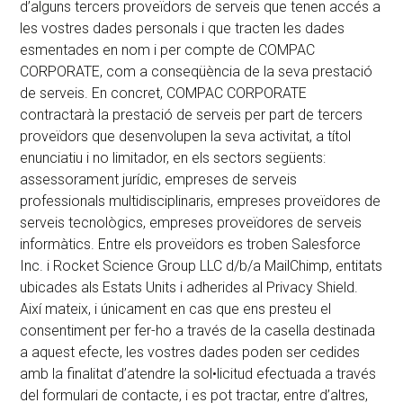
d’alguns tercers proveïdors de serveis que tenen accés a
les vostres dades personals i que tracten les dades
esmentades en nom i per compte de COMPAC
CORPORATE, com a conseqüència de la seva prestació
de serveis. En concret, COMPAC CORPORATE
contractarà la prestació de serveis per part de tercers
proveïdors que desenvolupen la seva activitat, a títol
enunciatiu i no limitador, en els sectors següents:
assessorament jurídic, empreses de serveis
professionals multidisciplinaris, empreses proveïdores de
serveis tecnològics, empreses proveïdores de serveis
informàtics. Entre els proveïdors es troben Salesforce
Inc. i Rocket Science Group LLC d/b/a MailChimp, entitats
ubicades als Estats Units i adherides al Privacy Shield.
Així mateix, i únicament en cas que ens presteu el
consentiment per fer-ho a través de la casella destinada
a aquest efecte, les vostres dades poden ser cedides
amb la finalitat d’atendre la sol•licitud efectuada a través
del formulari de contacte, i es pot tractar, entre d’altres,