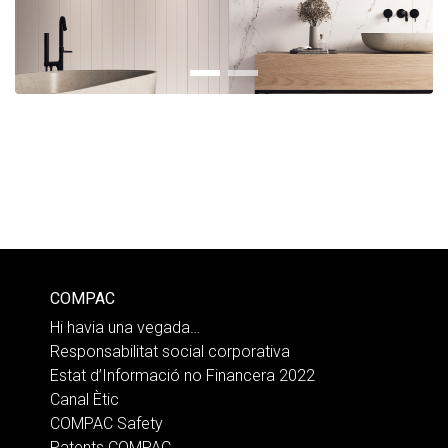
COMPAC
Hi havia una vegada…
Responsabilitat social corporativa
Estat d’Informació no Financera 2022
Canal Ètic
COMPAC Safety
Patents COMPAC