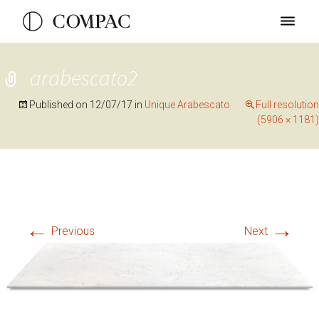
arabescato2
Published on
12/07/17
in
Unique Arabescato
Full resolution
(5906 × 1181)
←
→
Previous
Next