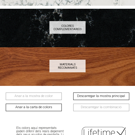
COLORES
COMPLEMENTARIOS
MATERIALS
RECOMANATS
Anar a la mostra de color
Descarregar la mostra principal
Anar a la carta de colors
Descarregar la combinació
Els colors aquí representats
poden diferir dels reals depenent
dels seus ajustos de pantalla. Li