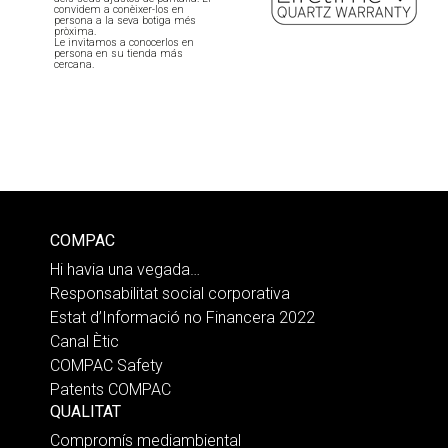
convidem a conèixer-los en
persona a la seva botiga més
pròxima.
Le invitamos a conocerlos en
persona en su tienda más
cercana.
COMPAC
Hi havia una vegada…
Responsabilitat social corporativa
Estat d’Informació no Financera 2022
Canal Ètic
COMPAC Safety
Patents COMPAC
QUALITAT
Compromís mediambiental