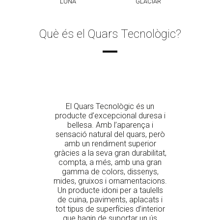
LUNA
GLACIAR
Què és el Quars Tecnològic?
El Quars Tecnològic és un
producte d’excepcional duresa i
bellesa. Amb l’aparença i
sensació natural del quars, però
amb un rendiment superior
gràcies a la seva gran durabilitat,
compta, a més, amb una gran
gamma de colors, dissenys,
mides, gruixos i ornamentacions.
Un producte idoni per a taulells
de cuina, paviments, aplacats i
tot tipus de superfícies d’interior
que hagin de suportar un ús