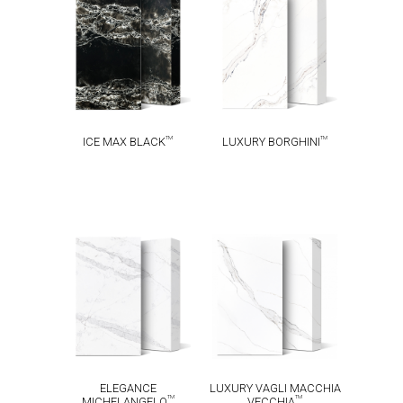
ICE MAX
LUXURY
TM
TM
BLACK
BORGHINI
TM
TM
ICE MAX BLACK
LUXURY BORGHINI
LUXURY VAGLI
ELEGANCE
MACCHIA
TM
MICHELANGELO
TM
VECCHIA
ELEGANCE
LUXURY VAGLI MACCHIA
TM
TM
MICHELANGELO
VECCHIA