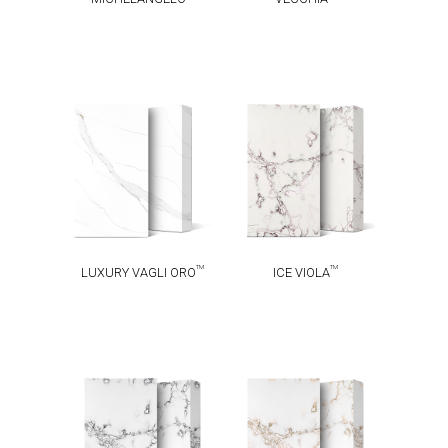
LUXURY VAGLI
TM
ICE VIOLA
TM
ORO
TM
TM
LUXURY VAGLI ORO
ICE VIOLA
TM
TM
ICE INK
ICE GOLD