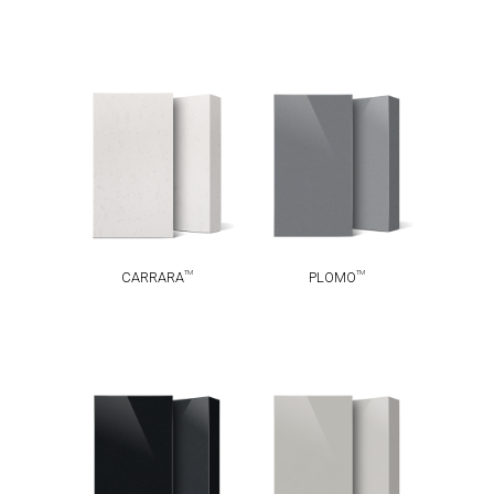
TM
TM
CARRARA
PLOMO
TM
TM
CARRARA
PLOMO
TM
TM
NOCTURNO
CENIZA