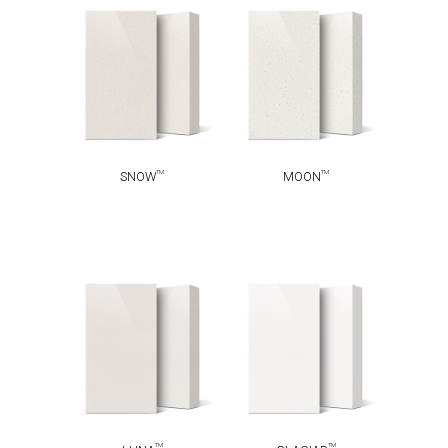
TM
TM
SNOW
MOON
TM
TM
SNOW
MOON
TM
TM
LUNA
GLACIAR
TM
TM