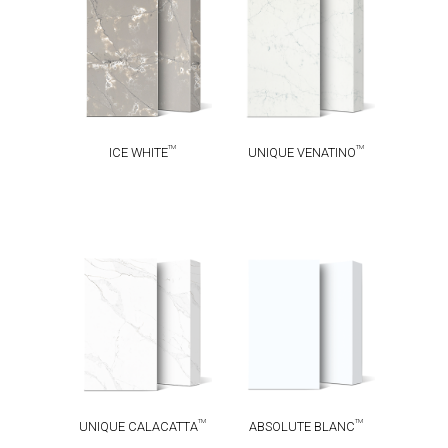
UNIQUE
TM
ICE WHITE
TM
VENATINO
TM
TM
ICE WHITE
UNIQUE VENATINO
UNIQUE
ABSOLUTE
TM
TM
CALACATTA
BLANC
TM
TM
UNIQUE CALACATTA
ABSOLUTE BLANC