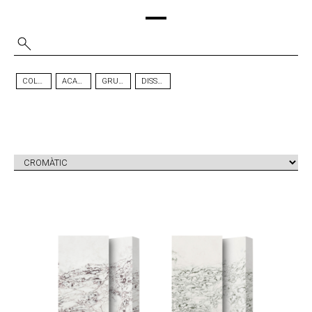
COLOR
ACABAT
GRUIX
DISSENY
ICE MAX
ICE MAX
TM
TM
VIOLA
GREEN