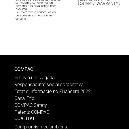
convidem a conèixer-los en
persona a la seva botiga més
pròxima.
Le invitamos a conocerlos en
persona en su tienda más
cercana.
COMPAC
Hi havia una vegada…
Responsabilitat social corporativa
Estat d’Informació no Financera 2022
Canal Ètic
COMPAC Safety
Patents COMPAC
QUALITAT
Compromís mediambiental