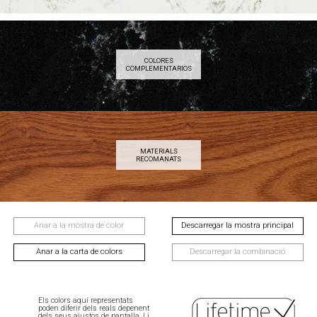
COLORES
COMPLEMENTARIOS
MATERIALS
RECOMANATS
Anar a la mostra de color
Descarregar la mostra principal
Anar a la carta de colors
Descarregar la combinació
Els colors aquí representats
poden diferir dels reals depenent
dels seus ajustos de pantalla. Li