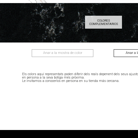
COLORES
BLANCO
AMA WHITE
COMPLEMENTARIOS
MICRO
Anar a la mostra de color
Anar a l
Els colors aquí representats poden diferir dels reals depenent dels seus ajust
en persona a la seva botiga més pròxima.
Le invitamos a conocerlos en persona en su tienda más cercana.