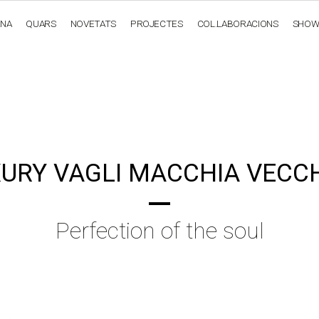
ANA
QUARS
NOVETATS
PROJECTES
COL.LABORACIONS
SHO
OBSIDIANA
GENESIS
LUXURY COLLECTION
ELEGA
URY VAGLI MACCHIA VECC
Perfection of the soul