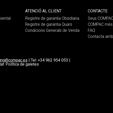
ATENCIÓ AL CLIENT
CONTACTE
iental
Registre de garantia Obsidiana
Seus COMPA
Registre de garantia Quars
COMPAC més 
Condicions Generals de Venda
FAQ
Contacta am
ting@compac.es
|
Tel:
+34 962 954 053
|
tat
Política de galetes