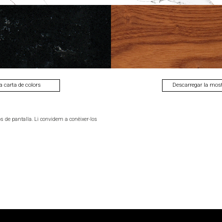
Cerrar
CONCRETE
ZEMENT
ACER
DARK
WHITE
Next
a carta de colors
Descarregar la most
os de pantalla. Li convidem a conèixer-los