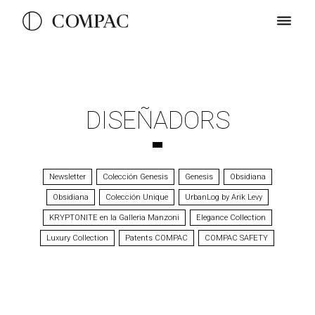
DISEÑADORS
Newsletter
Colección Genesis
Genesis
Obsidiana
Obsidiana
Colección Unique
UrbanLog by Arik Levy
KRYPTONITE en la Galleria Manzoni
Elegance Collection
Luxury Collection
Patents COMPAC
COMPAC SAFETY