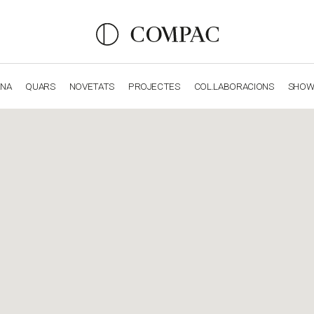
ANA
QUARS
NOVETATS
PROJECTES
COL.LABORACIONS
SHO
OBSIDIANA
GENESIS
LUXURY COLLECTION
ELEGA