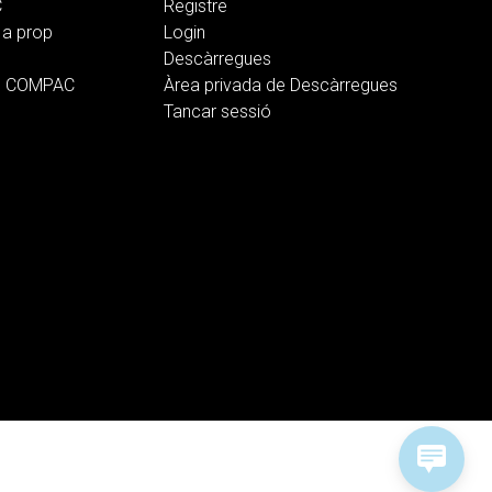
C
Registre
a prop
Login
Descàrregues
b COMPAC
Àrea privada de Descàrregues
Tancar sessió