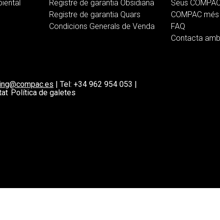
iental
Registre de garantia Obsidiana
Seus COMPA
Registre de garantia Quars
COMPAC més 
Condicions Generals de Venda
FAQ
Contacta am
ting@compac.es
|
Tel:
+34 962 954 053
|
tat
Política de galetes