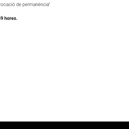
i vocació de permanència”.
59 hores.