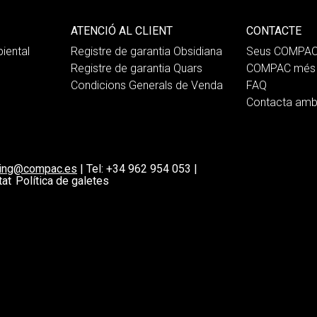
ATENCIÓ AL CLIENT
CONTACTE
iental
Registre de garantia Obsidiana
Seus COMPA
Registre de garantia Quars
COMPAC més 
Condicions Generals de Venda
FAQ
Contacta am
ting@compac.es
|
Tel:
+34 962 954 053
|
tat
Política de galetes