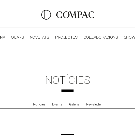
ANA
QUARS
NOVETATS
PROJECTES
COL.LABORACIONS
SHO
OBSIDIANA
GENESIS
LUXURY COLLECTION
ELEGA
NOTÍCIES
Notícies
Events
Galeria
Newsletter