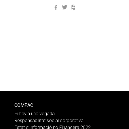
Facebook
Twitter
Houzz
COMPAC
Hi havia una vegada…
Responsabilitat social corporativa
Estat d’Informació no Financera 2022