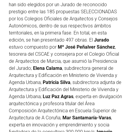
han sido elegidos por un Jurado de reconocido
prestigio entre las 185 propuestas SELECCIONADAS
por los Colegios Oficiales de Arquitectos y Consejos
Autonómicos, dentro de sus respectivos ámbitos
territoriales, en la primera fase. En total, en esta
edición, se han presentado 497 obras. El
Jurado
estuvo compuesto por
Mª José Peñalver Sánchez
,
tesorera del CSCAE y consejera por el Colegio Oficial
de Arquitectos de Murcia, que asumió la Presidencia
del Jurado;
Elena Calama
, subdirectora general de
Arquitectura y Edificación en Ministerio de Vivienda y
Agenda Urbana;
Patricia Silva
, subdirectora adjunta de
Arquitectura y Edificación del Ministerio de Vivienda y
Agenda Urbana;
Luz Paz Agras
, experta en divulgación
arquitectónica y profesora titular del Área
Composición Arquitectónica en Escuela Superior de
Arquitectura de A Coruña;
Mar Santamaría-Varas
,
experta en innovación y emprendimiento y socia
fundadora de la consultora 300.000 km/s;
Ignacio