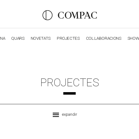
ANA
QUARS
NOVETATS
PROJECTES
COL.LABORACIONS
SHO
OBSIDIANA
GENESIS
LUXURY COLLECTION
ELEGA
PROJECTES
expandir