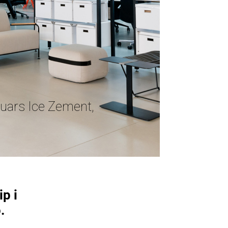
uars Ice Zement,
ip i
.